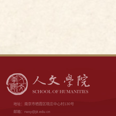
地址：南京市栖霞区晓庄中心村130号
邮箱：rwxy@jit.edu.cn