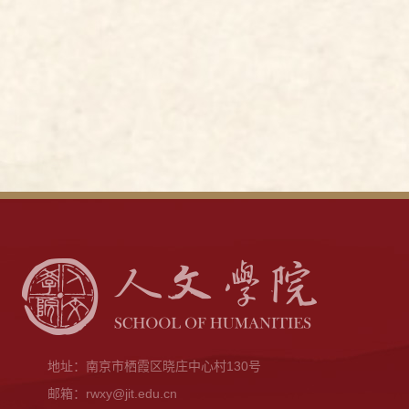
地址：南京市栖霞区晓庄中心村130号
邮箱：rwxy@jit.edu.cn